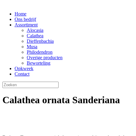
Home
Ons bedrijf
Assortiment
Alocasia
Calathea
Dieffenbachia
Musa
Philodendron
Overige producten
Beworteling
Opkweek
Contact
Calathea ornata Sanderiana