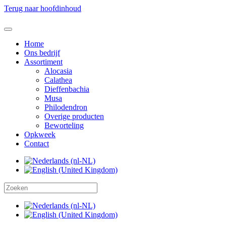
Terug naar hoofdinhoud
Home
Ons bedrijf
Assortiment
Alocasia
Calathea
Dieffenbachia
Musa
Philodendron
Overige producten
Beworteling
Opkweek
Contact